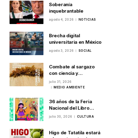
Soberanía
inquebrantable
agosto 4, 2026
NOTICIAS
Brecha digital
universitaria en México
agosto 3, 2026
SOCIAL
Combate al sargazo
con ciencia y
sostenibilidad en
julio 31, 2026
México
MEDIO AMBIENTE
36 años de la Feria
Nacional del Libro
Infantil y Juvenil en
julio 30, 2026
CULTURA
Veracruz
Higo de Tatatila estará