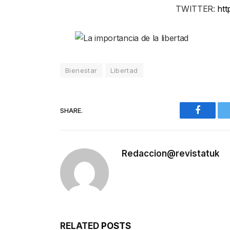
TWITTER:
htt
Bienestar
Libertad
SHARE.
Faceboo
Redaccion@revistatuk
RELATED
POSTS