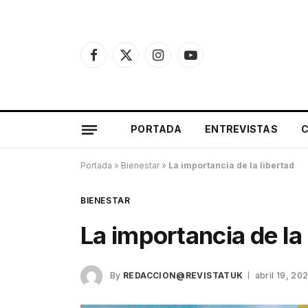
Facebook
X
Instagram
YouTube
(Twitter)
PORTADA
ENTREVISTAS
Portada
»
Bienestar
»
La importancia de la libertad
BIENESTAR
La importancia de la 
By
REDACCION@REVISTATUK
abril 19, 20