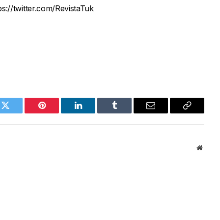
ps://twitter.com/RevistaTuk
k
Twitter
Pinterest
LinkedIn
Tumblr
Email
Copy
Link
Websi