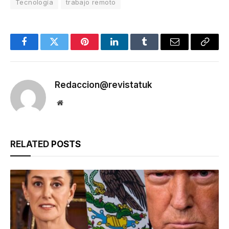
Tecnología
trabajo remoto
Facebook
Twitter
Pinterest
LinkedIn
Tumblr
Email
Copy
Link
Redaccion@revistatuk
Website
RELATED
POSTS