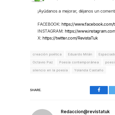
¡Ayúdanos a mejorar, déjanos un comenta
FACEBOOK:
https://www.facebook.com/t
INSTAGRAM:
https://www.instagram.com
X:
https://twitter.com/RevistaTuk
creación poética
Eduardo Milán
Espaciad
Octavio Paz
Poesía contemporánea
poesí
silencio en la poesía
Yolanda Castaño
SHARE.
Faceboo
Redaccion@revistatuk