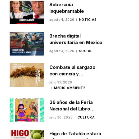
Soberanía
inquebrantable
agosto 4, 2026
NOTICIAS
Brecha digital
universitaria en México
agosto 3, 2026
SOCIAL
Combate al sargazo
con ciencia y
sostenibilidad en
julio 31, 2026
México
MEDIO AMBIENTE
36 años de la Feria
Nacional del Libro
Infantil y Juvenil en
julio 30, 2026
CULTURA
Veracruz
Higo de Tatatila estará