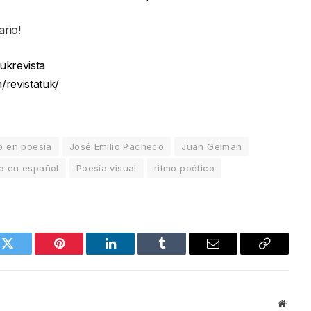
rio!
ukrevista
/revistatuk/
o en poesía
José Emilio Pacheco
Juan Gelman
a en español
Poesía visual
ritmo poético
k
Twitter
Pinterest
LinkedIn
Tumblr
Email
Copy
Link
Websi