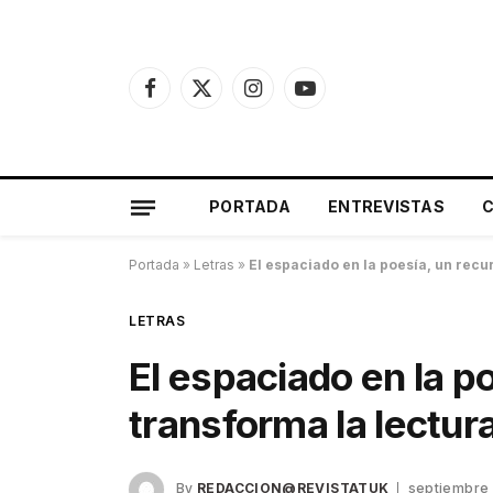
Facebook
X
Instagram
YouTube
(Twitter)
PORTADA
ENTREVISTAS
Portada
»
Letras
»
El espaciado en la poesía, un recu
LETRAS
El espaciado en la p
transforma la lectur
By
REDACCION@REVISTATUK
septiembre