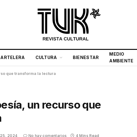
MEDIO
CARTELERA
CULTURA
BIENESTAR
AMBIENTE
rso que transforma la lectura
oesía, un recurso que
a
 25, 2024
No hay comentarios
4 Mins Read