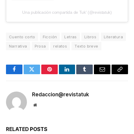
Una publicación compartida de Tuk' (@revistatuk)
Cuento corto
Ficción
Letras
Libros
Literatura
Narrativa
Prosa
relatos
Texto breve
Facebook
Twitter
Pinterest
LinkedIn
Tumblr
Email
Copy
Link
Redaccion@revistatuk
Website
RELATED
POSTS