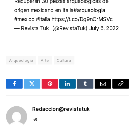
Recuperan 30 piezas arqueológicas de
origen mexicano en Italia
#arqueologia
#mexico
#italia
https://t.co/Dg9nCrMSVc
— Revista Tuk' (@RevistaTuk)
July 6, 2022
Arqueología
Arte
Cultura
Facebook
Twitter
Pinterest
LinkedIn
Tumblr
Email
Copy
Link
Redaccion@revistatuk
Website