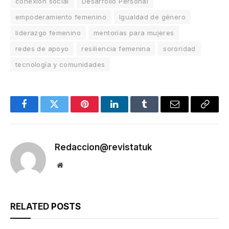
conexión social
Desarrollo Personal
empoderamiento femenino
Igualdad de género
liderazgo femenino
mentorías para mujeres
redes de apoyo
resiliencia femenina
sororidad
tecnología y comunidades
Facebook
Twitter
Pinterest
LinkedIn
Tumblr
Email
Copy
Link
Redaccion@revistatuk
Website
RELATED
POSTS