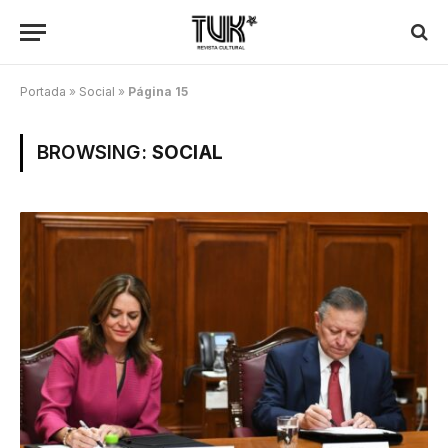
Portada
»
Social
»
Página 15
BROWSING:
SOCIAL