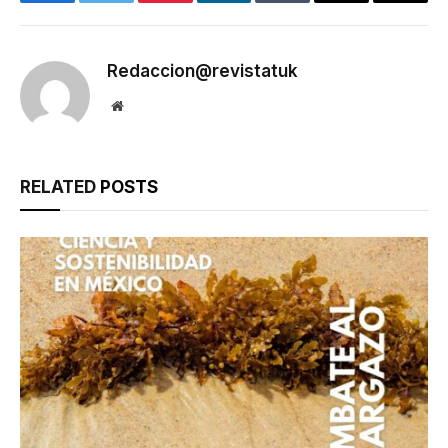
Facebook
Twitter
Pinterest
LinkedIn
Tumblr
Email
Copy
Link
Redaccion@revistatuk
Website
RELATED
POSTS