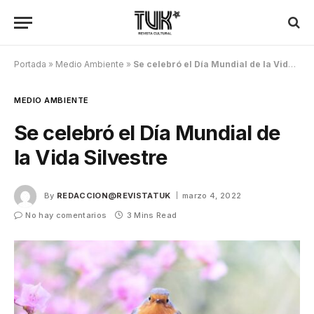
Portada
»
Medio Ambiente
»
Se celebró el Día Mundial de la Vida Silvestre
MEDIO AMBIENTE
Se celebró el Día Mundial de
la Vida Silvestre
By
REDACCION@REVISTATUK
marzo 4, 2022
No hay comentarios
3 Mins Read