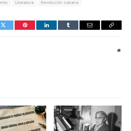
ento
Literatura
Revolución cubana
k
Twitter
Pinterest
LinkedIn
Tumblr
Email
Copy
Link
Websi