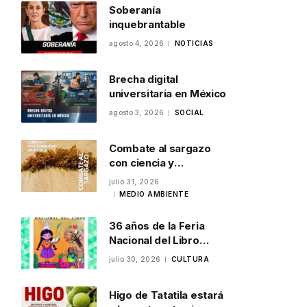
Soberanía
inquebrantable
agosto 4, 2026
NOTICIAS
Brecha digital
universitaria en México
agosto 3, 2026
SOCIAL
Combate al sargazo
con ciencia y
sostenibilidad en
julio 31, 2026
México
MEDIO AMBIENTE
36 años de la Feria
Nacional del Libro
Infantil y Juvenil en
julio 30, 2026
CULTURA
Veracruz
Higo de Tatatila estará