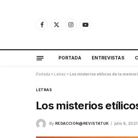
Facebook
X
Instagram
YouTube
(Twitter)
PORTADA
ENTREVISTAS
Portada
»
Letras
»
Los misterios etílicos de la memor
LETRAS
Los misterios etílic
By
REDACCION@REVISTATUK
julio 6, 2021