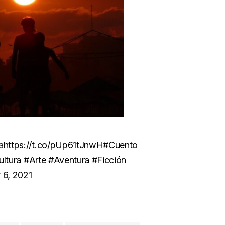
a
https://t.co/pUp61tJnwH
#Cuento
ltura
#Arte
#Aventura
#Ficción
y 6, 2021