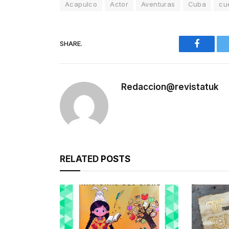
Acapulco
Actor
Aventuras
Cuba
cu
SHARE.
Faceboo
Redaccion@revistatuk
RELATED
POSTS