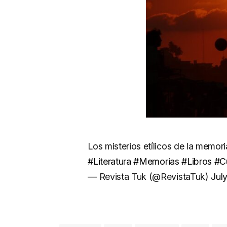
Los misterios etílicos de la memori
#Literatura
#Memorias
#Libros
#Cu
— Revista Tuk (@RevistaTuk)
Jul