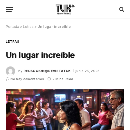
Portada
»
Letras
»
Un lugar increíble
LETRAS
Un lugar increíble
By
REDACCION@REVISTATUK
junio 25, 2025
No hay comentarios
2 Mins Read