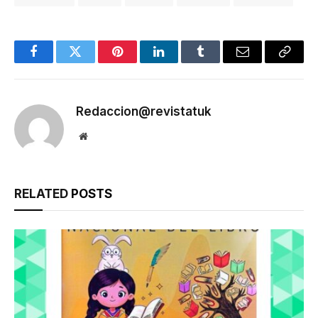
Facebook
Twitter
Pinterest
LinkedIn
Tumblr
Email
Copy
Link
Redaccion@revistatuk
Website
RELATED
POSTS