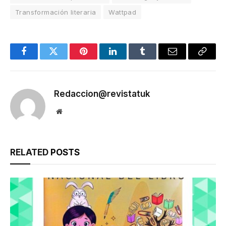
Transformación literaria
Wattpad
Facebook
Twitter
Pinterest
LinkedIn
Tumblr
Email
Copy
Link
Redaccion@revistatuk
Website
RELATED
POSTS