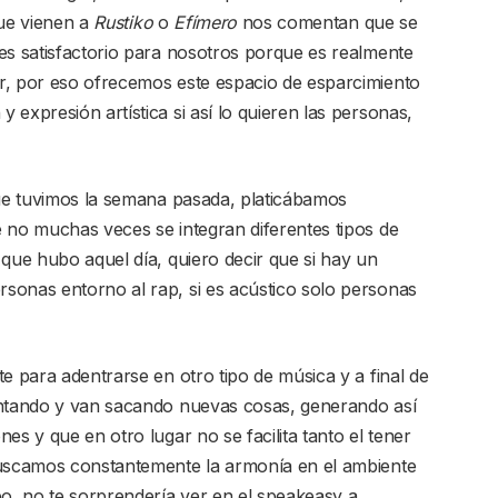
que vienen a
Rustiko
o
Efímero
nos comentan que se
es satisfactorio para nosotros porque es realmente
r, por eso ofrecemos este espacio de esparcimiento
expresión artística si así lo quieren las personas,
e tuvimos la semana pasada, platicábamos
 no muchas veces se integran diferentes tipos de
 que hubo aquel día, quiero decir que si hay un
sonas entorno al rap, si es acústico solo personas
e para adentrarse en otro tipo de música y a final de
untando y van sacando nuevas cosas, generando así
es y que en otro lugar no se facilita tanto el tener
buscamos constantemente la armonía en el ambiente
po, no te sorprendería ver en el speakeasy a