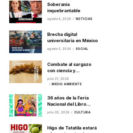
Soberanía
inquebrantable
agosto 4, 2026
NOTICIAS
Brecha digital
universitaria en México
agosto 3, 2026
SOCIAL
Combate al sargazo
con ciencia y
sostenibilidad en
julio 31, 2026
México
MEDIO AMBIENTE
36 años de la Feria
Nacional del Libro
Infantil y Juvenil en
julio 30, 2026
CULTURA
Veracruz
Higo de Tatatila estará