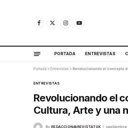
Facebook
X
Instagram
YouTube
(Twitter)
PORTADA
ENTREVISTAS
Portada
»
Entrevistas
»
Revolucionando el concepto de
ENTREVISTAS
Revolucionando el 
Cultura, Arte y una 
By
REDACCION@REVISTATUK
septiembre 