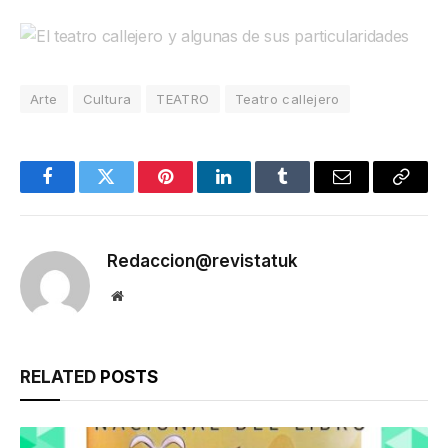
Arte
Cultura
TEATRO
Teatro callejero
Facebook
Twitter
Pinterest
LinkedIn
Tumblr
Email
Copy
Link
Redaccion@revistatuk
Website
RELATED
POSTS