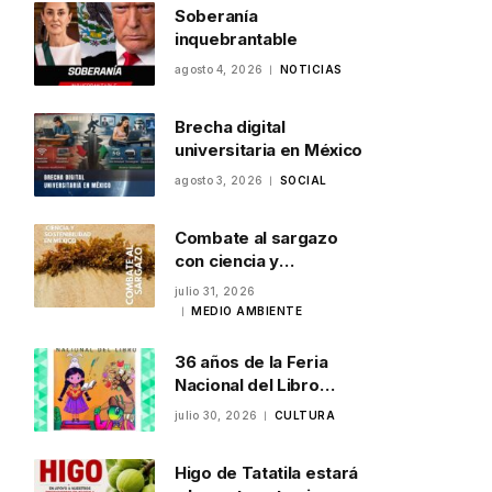
Soberanía
inquebrantable
agosto 4, 2026
NOTICIAS
Brecha digital
universitaria en México
agosto 3, 2026
SOCIAL
Combate al sargazo
con ciencia y
sostenibilidad en
julio 31, 2026
México
MEDIO AMBIENTE
36 años de la Feria
Nacional del Libro
Infantil y Juvenil en
julio 30, 2026
CULTURA
Veracruz
Higo de Tatatila estará