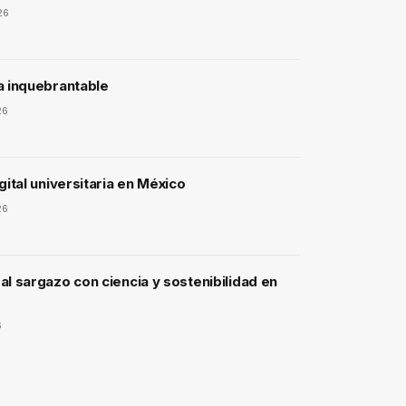
26
a inquebrantable
26
gital universitaria en México
26
l sargazo con ciencia y sostenibilidad en
6