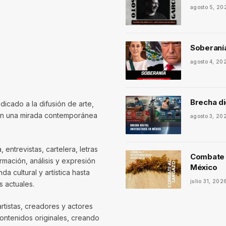
agosto 5, 20
Soberaní
agosto 4, 20
Brecha di
dicado a la difusión de arte,
con una mirada contemporánea
agosto 3, 20
entrevistas, cartelera, letras
Combate a
mación, análisis y expresión
México
 cultural y artística hasta
julio 31, 202
 actuales.
artistas, creadores y actores
contenidos originales, creando