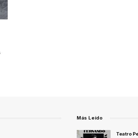
s
Más Leído
Teatro Pe