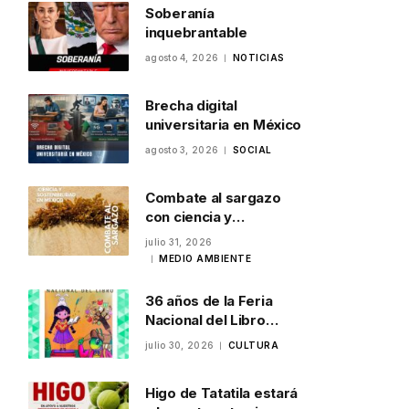
Soberanía
inquebrantable
agosto 4, 2026
NOTICIAS
Brecha digital
universitaria en México
agosto 3, 2026
SOCIAL
Combate al sargazo
con ciencia y
sostenibilidad en
julio 31, 2026
México
MEDIO AMBIENTE
36 años de la Feria
Nacional del Libro
Infantil y Juvenil en
julio 30, 2026
CULTURA
Veracruz
Higo de Tatatila estará