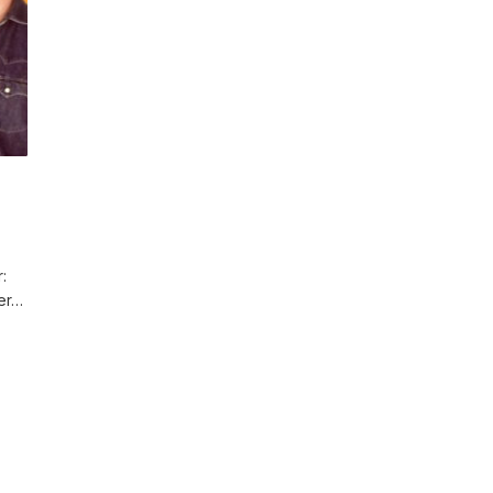
:
er…