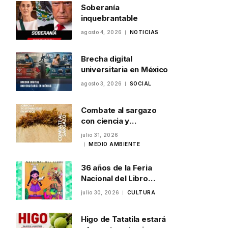
Soberanía
inquebrantable
agosto 4, 2026
NOTICIAS
Brecha digital
universitaria en México
agosto 3, 2026
SOCIAL
Combate al sargazo
con ciencia y
sostenibilidad en
julio 31, 2026
México
MEDIO AMBIENTE
36 años de la Feria
Nacional del Libro
Infantil y Juvenil en
julio 30, 2026
CULTURA
Veracruz
Higo de Tatatila estará