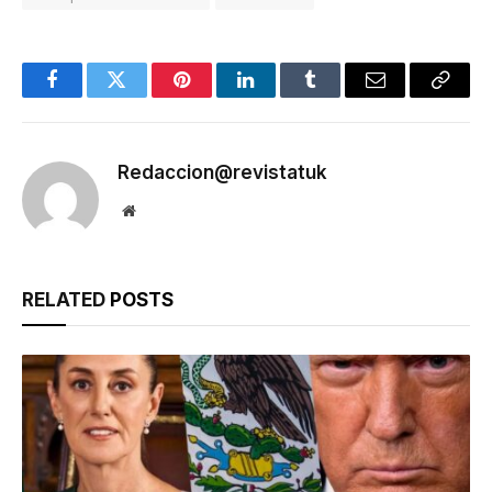
Facebook
Twitter
Pinterest
LinkedIn
Tumblr
Email
Copy
Link
Redaccion@revistatuk
Website
RELATED
POSTS