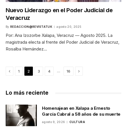
Nuevo Liderazgo en el Poder Judicial de
Veracruz
By
REDACCION@REVISTATUK
agosto 20, 2025
Por: Ana Izozorbe Xalapa, Veracruz — Agosto 2025. La
magistrada electa al frente del Poder Judicial de Veracruz,
Rosalba Hernández…
Previous
Next
…
1
2
3
4
16
Lo más reciente
Homenajean en Xalapa a Ernesto
García Cabral a 58 años de su muerte
agosto 9, 2026
CULTURA