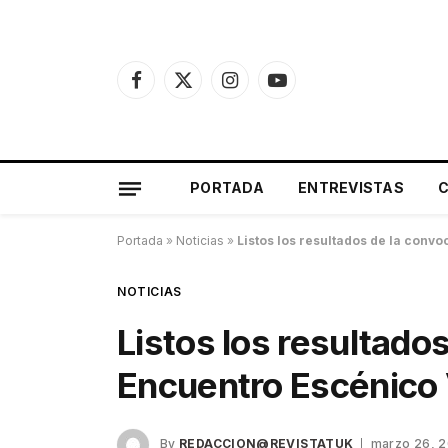
Facebook
X
Instagram
YouTube
(Twitter)
PORTADA
ENTREVISTAS
Portada
»
Noticias
»
Listos los resultados de la conv
NOTICIAS
Listos los resultado
Encuentro Escénico
By
REDACCION@REVISTATUK
marzo 26, 