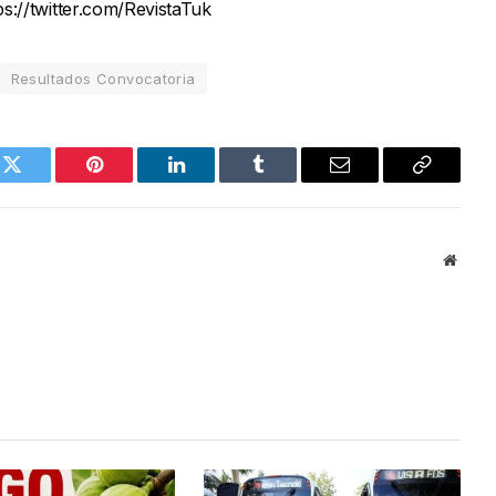
ps://twitter.com/RevistaTuk
Resultados Convocatoria
k
Twitter
Pinterest
LinkedIn
Tumblr
Email
Copy
Link
Websi