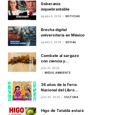
Soberanía
inquebrantable
agosto 4, 2026
NOTICIAS
Brecha digital
universitaria en México
agosto 3, 2026
SOCIAL
Combate al sargazo
con ciencia y
sostenibilidad en
julio 31, 2026
México
MEDIO AMBIENTE
36 años de la Feria
Nacional del Libro
Infantil y Juvenil en
julio 30, 2026
CULTURA
Veracruz
Higo de Tatatila estará