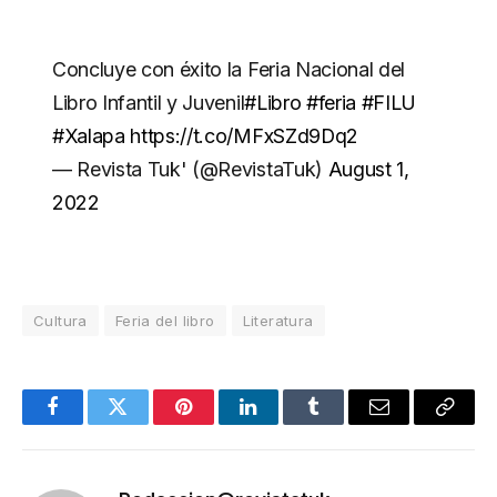
Concluye con éxito la Feria Nacional del
Libro Infantil y Juvenil
#Libro
#feria
#FILU
#Xalapa
https://t.co/MFxSZd9Dq2
— Revista Tuk' (@RevistaTuk)
August 1,
2022
Cultura
Feria del libro
Literatura
Facebook
Twitter
Pinterest
LinkedIn
Tumblr
Email
Copy
Link