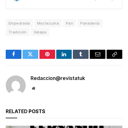
Empedrada
Moctezuma
Pan
Panadería
Tradición
Xalapa
Facebook
Twitter
Pinterest
LinkedIn
Tumblr
Email
Copy
Link
Redaccion@revistatuk
Website
RELATED
POSTS