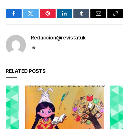
Facebook
Twitter
Pinterest
LinkedIn
Tumblr
Email
Copy
Link
Redaccion@revistatuk
Website
RELATED
POSTS