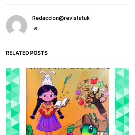
Link
Redaccion@revistatuk
Website
RELATED
POSTS