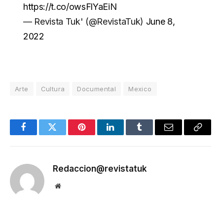
https://t.co/owsFlYaEiN
— Revista Tuk' (@RevistaTuk)
June 8,
2022
Arte
Cultura
Documental
Mexico
Facebook
Twitter
Pinterest
LinkedIn
Tumblr
Email
Copy
Link
Redaccion@revistatuk
Website