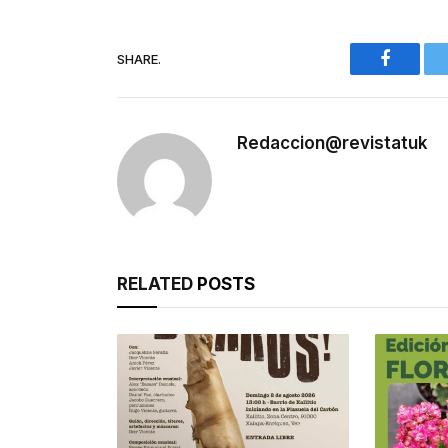
SHARE.
Faceboo
Redaccion@revistatuk
RELATED
POSTS