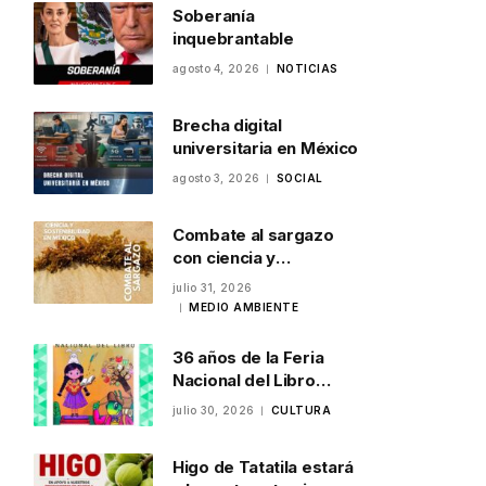
Soberanía
inquebrantable
agosto 4, 2026
NOTICIAS
Brecha digital
universitaria en México
agosto 3, 2026
SOCIAL
Combate al sargazo
con ciencia y
sostenibilidad en
julio 31, 2026
México
MEDIO AMBIENTE
36 años de la Feria
Nacional del Libro
Infantil y Juvenil en
julio 30, 2026
CULTURA
Veracruz
Higo de Tatatila estará