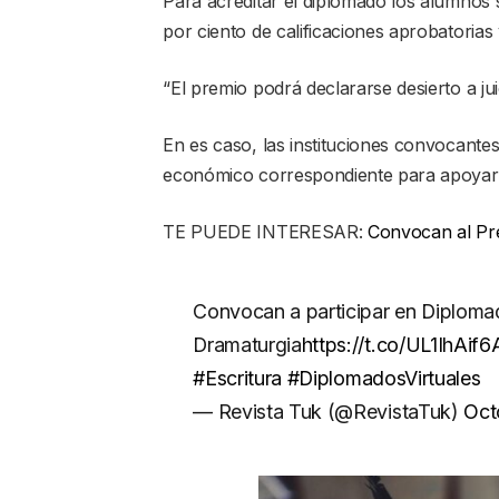
Para acreditar el diplomado los alumnos
por ciento de calificaciones aprobatorias 
“El premio podrá declararse desierto a jui
En es caso, las instituciones convocantes
económico correspondiente para apoyar ac
TE PUEDE INTERESAR:
Convocan al Pre
Convocan a participar en Diplomad
Dramaturgia
https://t.co/UL1IhAif6
#Escritura
#DiplomadosVirtuales
— Revista Tuk (@RevistaTuk)
Oct