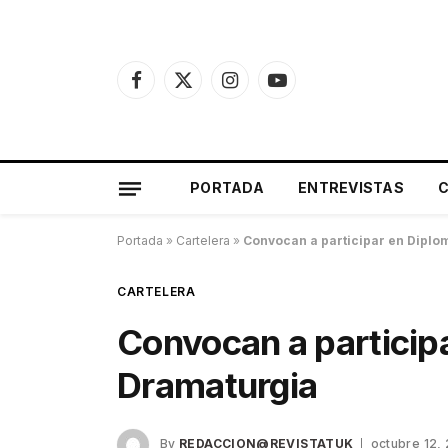
Facebook
X
Instagram
YouTube
(Twitter)
PORTADA
ENTREVISTAS
Portada
»
Cartelera
»
Convocan a participar en Diplo
CARTELERA
Convocan a particip
Dramaturgia
By
REDACCION@REVISTATUK
octubre 12,