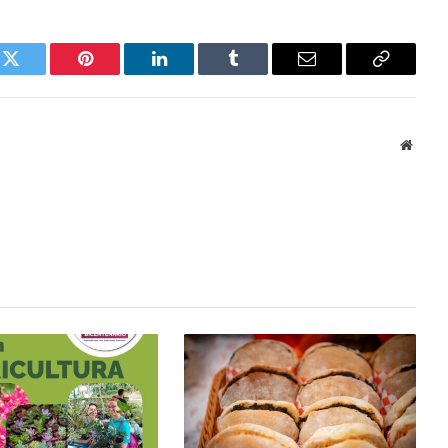
k
Twitter
Pinterest
LinkedIn
Tumblr
Email
Copy
Link
Websi