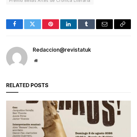
Premio Bellas Artes de Crónica Literaria
Facebook
Twitter
Pinterest
LinkedIn
Tumblr
Email
Copy
Link
Redaccion@revistatuk
Website
RELATED
POSTS