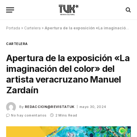
Portada
»
Cartelera
»
Apertura de la exposición «La imaginación del color» del artista veracruzano Manuel Zardaín
CARTELERA
Apertura de la exposición «La
imaginación del color» del
artista veracruzano Manuel
Zardaín
By
REDACCION@REVISTATUK
mayo 30, 2024
No hay comentarios
2 Mins Read