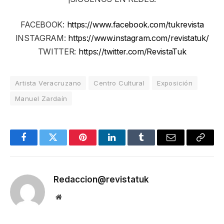
FACEBOOK:
https://www.facebook.com/tukrevista
INSTAGRAM:
https://www.instagram.com/revistatuk/
TWITTER:
https://twitter.com/RevistaTuk
Artista Veracruzano
Centro Cultural
Exposición
Manuel Zardaín
Facebook
Twitter
Pinterest
LinkedIn
Tumblr
Email
Copy
Link
Redaccion@revistatuk
Website