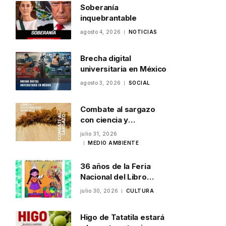
Soberanía
inquebrantable
agosto 4, 2026
NOTICIAS
Brecha digital
universitaria en México
agosto 3, 2026
SOCIAL
Combate al sargazo
con ciencia y
sostenibilidad en
julio 31, 2026
México
MEDIO AMBIENTE
36 años de la Feria
Nacional del Libro
Infantil y Juvenil en
julio 30, 2026
CULTURA
Veracruz
Higo de Tatatila estará