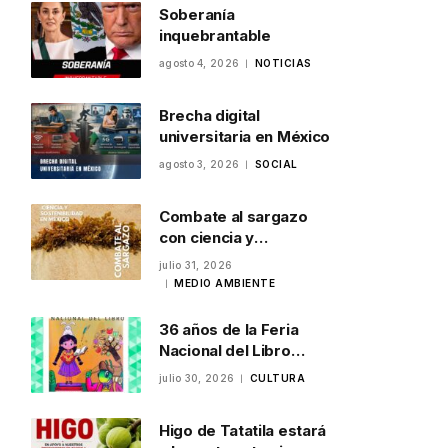
Soberanía
inquebrantable
agosto 4, 2026
NOTICIAS
Brecha digital
universitaria en México
agosto 3, 2026
SOCIAL
Combate al sargazo
con ciencia y
sostenibilidad en
julio 31, 2026
México
MEDIO AMBIENTE
36 años de la Feria
Nacional del Libro
Infantil y Juvenil en
julio 30, 2026
CULTURA
Veracruz
Higo de Tatatila estará