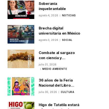
Soberanía
inquebrantable
agosto 4, 2026
NOTICIAS
Brecha digital
universitaria en México
agosto 3, 2026
SOCIAL
Combate al sargazo
con ciencia y
sostenibilidad en
julio 31, 2026
México
MEDIO AMBIENTE
36 años de la Feria
Nacional del Libro
Infantil y Juvenil en
julio 30, 2026
CULTURA
Veracruz
Higo de Tatatila estará