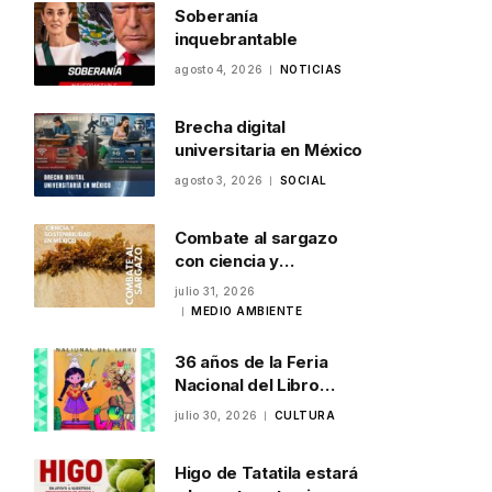
Soberanía
inquebrantable
agosto 4, 2026
NOTICIAS
Brecha digital
universitaria en México
agosto 3, 2026
SOCIAL
Combate al sargazo
con ciencia y
sostenibilidad en
julio 31, 2026
México
MEDIO AMBIENTE
36 años de la Feria
Nacional del Libro
Infantil y Juvenil en
julio 30, 2026
CULTURA
Veracruz
Higo de Tatatila estará