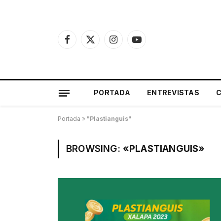
Facebook
X
Instagram
YouTube
(Twitter)
PORTADA
ENTREVISTAS
Portada
»
"Plastianguis"
BROWSING:
«PLASTIANGUIS»