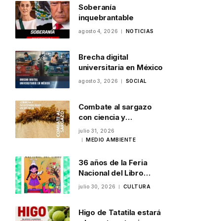
Soberanía
inquebrantable
agosto 4, 2026
NOTICIAS
Brecha digital
universitaria en México
agosto 3, 2026
SOCIAL
Combate al sargazo
con ciencia y
sostenibilidad en
julio 31, 2026
México
MEDIO AMBIENTE
36 años de la Feria
Nacional del Libro
Infantil y Juvenil en
julio 30, 2026
CULTURA
Veracruz
Higo de Tatatila estará