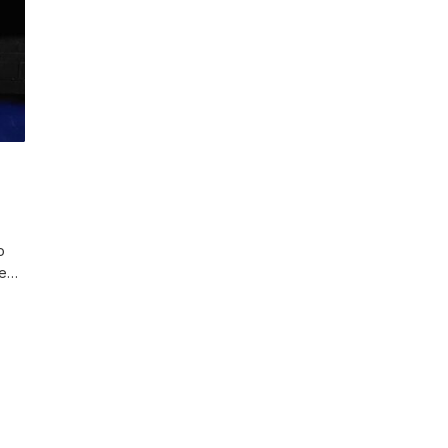
o
je…