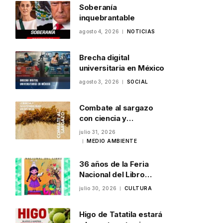
Soberanía
inquebrantable
agosto 4, 2026
NOTICIAS
Brecha digital
universitaria en México
agosto 3, 2026
SOCIAL
Combate al sargazo
con ciencia y
sostenibilidad en
julio 31, 2026
México
MEDIO AMBIENTE
36 años de la Feria
Nacional del Libro
Infantil y Juvenil en
julio 30, 2026
CULTURA
Veracruz
Higo de Tatatila estará