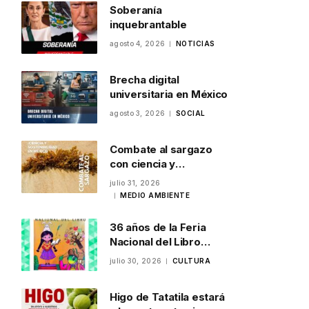
Soberanía
inquebrantable
agosto 4, 2026
NOTICIAS
Brecha digital
universitaria en México
agosto 3, 2026
SOCIAL
Combate al sargazo
con ciencia y
sostenibilidad en
julio 31, 2026
México
MEDIO AMBIENTE
36 años de la Feria
Nacional del Libro
Infantil y Juvenil en
julio 30, 2026
CULTURA
Veracruz
Higo de Tatatila estará