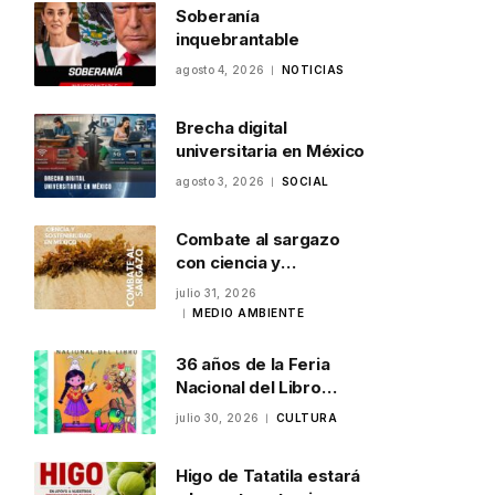
Soberanía
inquebrantable
agosto 4, 2026
NOTICIAS
Brecha digital
universitaria en México
agosto 3, 2026
SOCIAL
Combate al sargazo
con ciencia y
sostenibilidad en
julio 31, 2026
México
MEDIO AMBIENTE
36 años de la Feria
Nacional del Libro
Infantil y Juvenil en
julio 30, 2026
CULTURA
Veracruz
Higo de Tatatila estará