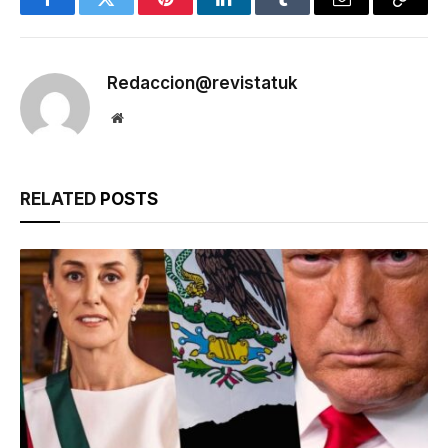
Facebook
Twitter
Pinterest
LinkedIn
Tumblr
Email
Copy
Link
Redaccion@revistatuk
Website
RELATED
POSTS