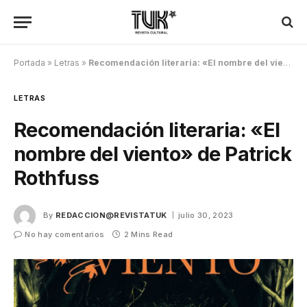
Portada
»
Letras
»
Recomendación literaria: «El nombre del viento» de Patrick Rothfuss
LETRAS
Recomendación literaria: «El
nombre del viento» de Patrick
Rothfuss
By
REDACCION@REVISTATUK
julio 30, 2023
No hay comentarios
2 Mins Read