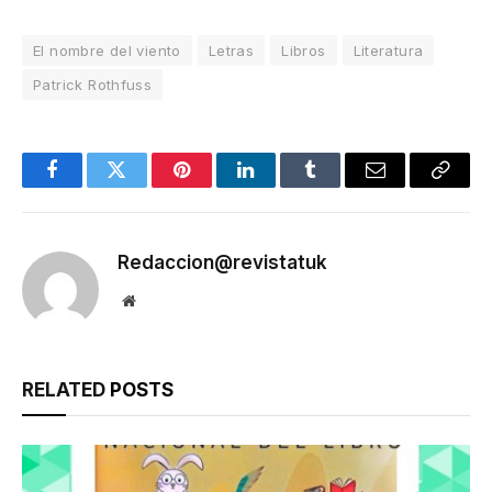
El nombre del viento
Letras
Libros
Literatura
Patrick Rothfuss
Facebook
Twitter
Pinterest
LinkedIn
Tumblr
Email
Copy
Link
Redaccion@revistatuk
Website
RELATED
POSTS