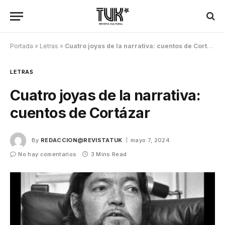
Portada
»
Letras
»
Cuatro joyas de la narrativa: cuentos de Cortázar
LETRAS
Cuatro joyas de la narrativa:
cuentos de Cortázar
By
REDACCION@REVISTATUK
mayo 7, 2024
No hay comentarios
3 Mins Read