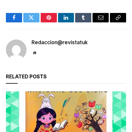
Facebook
Twitter
Pinterest
LinkedIn
Tumblr
Email
Copy
Link
Redaccion@revistatuk
Website
RELATED
POSTS