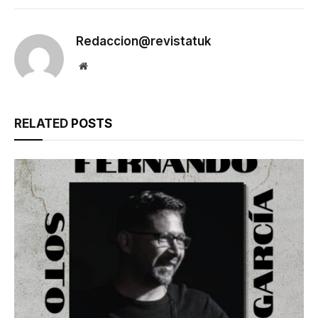
Link
Redaccion@revistatuk
Website
RELATED
POSTS