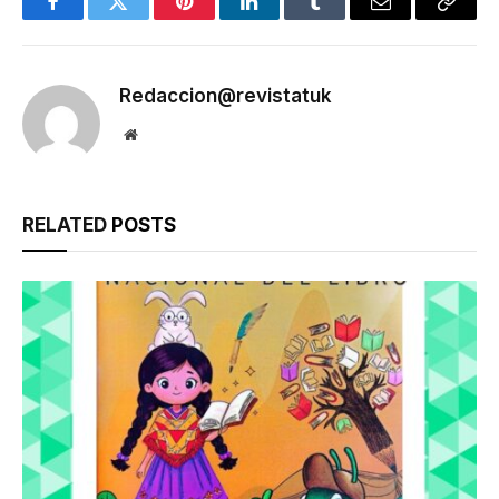
Facebook
Twitter
Pinterest
LinkedIn
Tumblr
Email
Copy
Link
Redaccion@revistatuk
Website
RELATED
POSTS