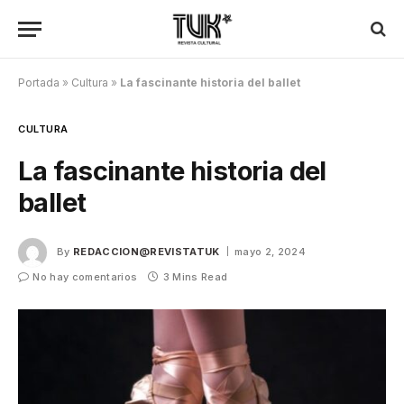
Portada
»
Cultura
»
La fascinante historia del ballet
CULTURA
La fascinante historia del
ballet
By
REDACCION@REVISTATUK
mayo 2, 2024
No hay comentarios
3 Mins Read