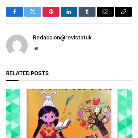
Facebook
Twitter
Pinterest
LinkedIn
Tumblr
Email
Copy
Link
Redaccion@revistatuk
Website
RELATED
POSTS