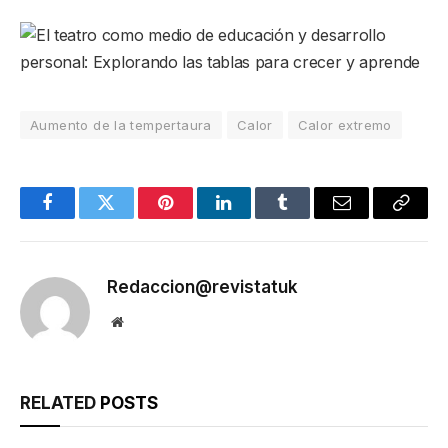
Aumento de la tempertaura
Calor
Calor extremo
Facebook
Twitter
Pinterest
LinkedIn
Tumblr
Email
Copy
Link
Redaccion@revistatuk
Website
RELATED
POSTS