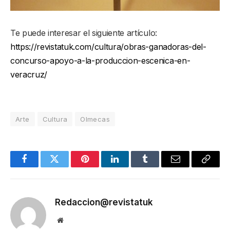
Te puede interesar el siguiente artículo:
https://revistatuk.com/cultura/obras-ganadoras-del-
concurso-apoyo-a-la-produccion-escenica-en-
veracruz/
Arte
Cultura
Olmecas
Facebook
Twitter
Pinterest
LinkedIn
Tumblr
Email
Copy
Link
Redaccion@revistatuk
Website