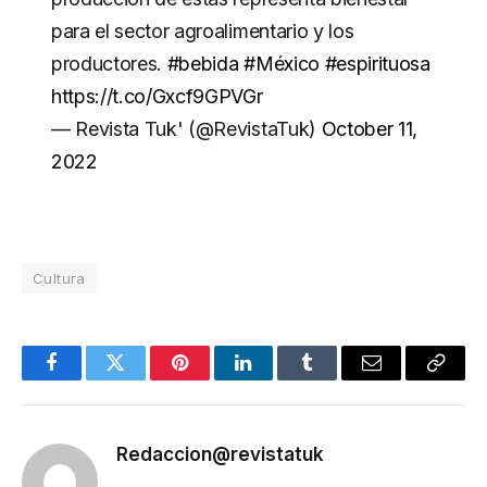
para el sector agroalimentario y los
productores.
#bebida
#México
#espirituosa
https://t.co/Gxcf9GPVGr
— Revista Tuk' (@RevistaTuk)
October 11,
2022
Cultura
Facebook
Twitter
Pinterest
LinkedIn
Tumblr
Email
Copy
Link
Redaccion@revistatuk