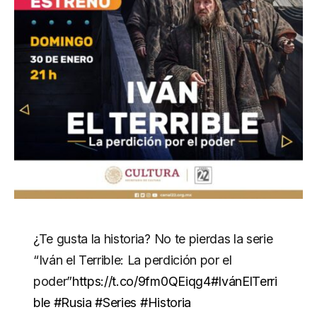
¿Te gusta la historia? No te pierdas la serie
“Iván el Terrible: La perdición por el
poder”
https://t.co/9fm0QEiqg4
#IvánElTerri
ble
#Rusia
#Series
#Historia