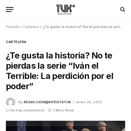
Portada
»
Cartelera
»
¿Te gusta la historia? No te pierdas la serie “Iván el Terrible: La perdición por el poder”
CARTELERA
¿Te gusta la historia? No te
pierdas la serie “Iván el
Terrible: La perdición por el
poder”
By
REDACCION@REVISTATUK
enero 30, 2022
No hay comentarios
2 Mins Read