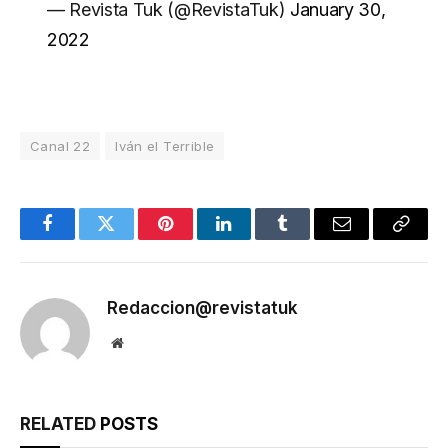
— Revista Tuk (@RevistaTuk)
January 30,
2022
Canal 22
Iván el Terrible
Facebook
Twitter
Pinterest
LinkedIn
Tumblr
Email
Copy
Link
Redaccion@revistatuk
Website
RELATED
POSTS