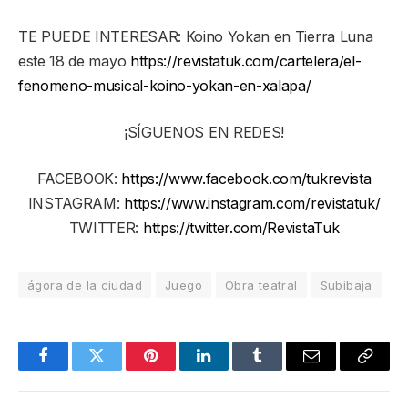
TE PUEDE INTERESAR: Koino Yokan en Tierra Luna
este 18 de mayo
https://revistatuk.com/cartelera/el-
fenomeno-musical-koino-yokan-en-xalapa/
¡SÍGUENOS EN REDES!
FACEBOOK:
https://www.facebook.com/tukrevista
INSTAGRAM:
https://www.instagram.com/revistatuk/
TWITTER:
https://twitter.com/RevistaTuk
ágora de la ciudad
Juego
Obra teatral
Subibaja
Facebook
Twitter
Pinterest
LinkedIn
Tumblr
Email
Copy
Link