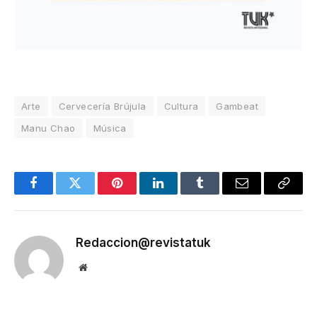
Arte
Cervecería Brújula
Cultura
Gambeat
Manu Chao
Música
Facebook
Twitter
Pinterest
LinkedIn
Tumblr
Email
Copy
Link
Redaccion@revistatuk
Website