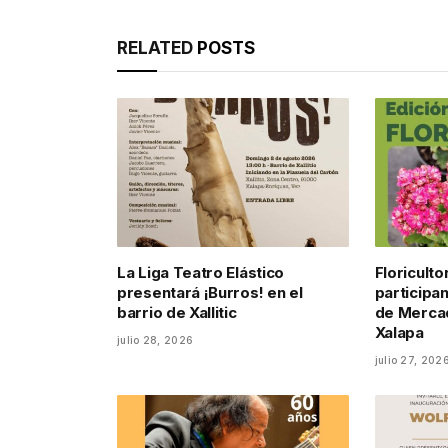
RELATED
POSTS
La Liga Teatro Elástico
Floricult
presentará ¡Burros! en el
participan
barrio de Xallitic
de Mercad
Xalapa
julio 28, 2026
julio 27, 202