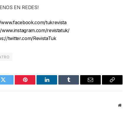
UENOS EN REDES!
//www.facebook.com/tukrevista
://www.instagram.com/revistatuk/
ps://twitter.com/RevistaTuk
ATRO
k
Twitter
Pinterest
LinkedIn
Tumblr
Email
Copy
Link
Websi