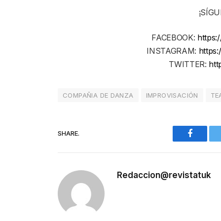
¡SÍG
FACEBOOK:
https:
INSTAGRAM:
https
TWITTER:
htt
COMPAÑIA DE DANZA
IMPROVISACIÓN
TE
SHARE.
Faceboo
Redaccion@revistatuk