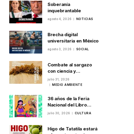
Soberanía
inquebrantable
agosto 4, 2026
NOTICIAS
Brecha digital
universitaria en México
agosto 3, 2026
SOCIAL
Combate al sargazo
con ciencia y
sostenibilidad en
julio 31, 2026
México
MEDIO AMBIENTE
36 años de la Feria
Nacional del Libro
Infantil y Juvenil en
julio 30, 2026
CULTURA
Veracruz
Higo de Tatatila estará