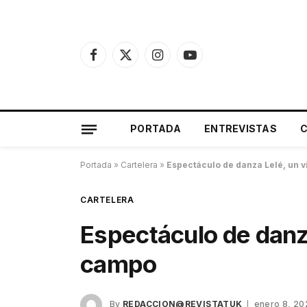
Facebook
X
Instagram
YouTube
(Twitter)
PORTADA
ENTREVISTAS
Portada
»
Cartelera
»
Espectáculo de danza Lelé, un v
CARTELERA
Espectáculo de danza
campo
By
REDACCION@REVISTATUK
enero 8, 20