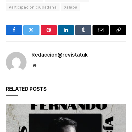
Participación ciudadana
Xalapa
Facebook
Twitter
Pinterest
LinkedIn
Tumblr
Email
Copy
Link
Redaccion@revistatuk
Website
RELATED
POSTS