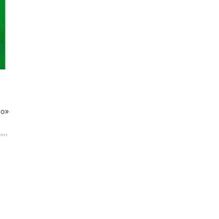
so»
a.…