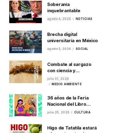
Soberanía
inquebrantable
agosto 4, 2026
NOTICIAS
Brecha digital
universitaria en México
agosto 3, 2026
SOCIAL
Combate al sargazo
con ciencia y
sostenibilidad en
julio 31, 2026
México
MEDIO AMBIENTE
36 años de la Feria
Nacional del Libro
Infantil y Juvenil en
julio 30, 2026
CULTURA
Veracruz
Higo de Tatatila estará